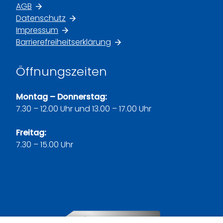
Menge und Zusammensetzung
AGB
Datenschutz
des Kältemittels, die
Impressum
Ausdehnungsgefäße und die
Barrierefreiheitserklärung
elektrischen Verbindungen
überprüft. Des Weiteren umfasst
Öffnungszeiten
die Wartung auch eine Wartung
des Wärmeverteilsystems, der
Montag – Donnerstag:
7.30 – 12.00 Uhr und 13.00 – 17.00 Uhr
Warmwasserbereitung und des
Zubehörs, wie Pumpen oder Filter.
Freitag:
Luft-Wasser- und Sole-Wasser-
7.30 – 15.00 Uhr
Wärmepumpen
Bei einer Luft-Wasser-
Wärmepumpe ist es wichtig, die
Kondensatwanne sowie die
Abläufe auf Verschmutzungen