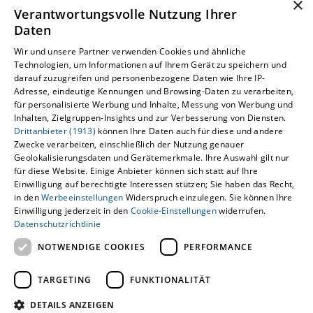
×
Verantwortungsvolle Nutzung Ihrer
oder Verstopfungen zu überprüfen.
Daten
Auch die Ansaug- und
Wir und unsere Partner verwenden Cookies und ähnliche
Ausblasöffnungen sollten geprüft
Technologien, um Informationen auf Ihrem Gerät zu speichern und
und gegebenenfalls gereinigt
darauf zuzugreifen und personenbezogene Daten wie Ihre IP-
Adresse, eindeutige Kennungen und Browsing-Daten zu verarbeiten,
werden.
für personalisierte Werbung und Inhalte, Messung von Werbung und
Inhalten, Zielgruppen-Insights und zur Verbesserung von Diensten.
Wartung von Sole-Wasser-
Drittanbieter (1913)
können Ihre Daten auch für diese und andere
Um externe HTML-Inhalte anzuzeigen,
Wärmepumpen
Zwecke verarbeiten, einschließlich der Nutzung genauer
Geolokalisierungsdaten und Gerätemerkmale. Ihre Auswahl gilt nur
benötigen wir Ihre Einwilligung.
Sole-Wasser-Wärmepumpen, die
für diese Website. Einige Anbieter können sich statt auf Ihre
Einwilligung auf berechtigte Interessen stützen; Sie haben das Recht,
Erdwärme oder Grundwasser
Weitere Informationen finden Sie in unserer
in den
Werbeeinstellungen
Widerspruch einzulegen. Sie können Ihre
Datenschutzerklärung.
nutzen, erfordern eine Wartung
Einwilligung jederzeit in den
Cookie-Einstellungen
widerrufen.
Datenschutzrichtlinie
durch die Kontrolle der Filter des
COOKIE-EINSTELLUNGEN ÖFFNEN
NOTWENDIGE COOKIES
PERFORMANCE
Heiz- und Solekreises sowie die
Überprüfung des
TARGETING
FUNKTIONALITÄT
Frostschutzgehalts der
DETAILS ANZEIGEN