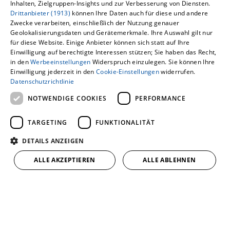
Inhalten, Zielgruppen-Insights und zur Verbesserung von Diensten.
Drittanbieter (1913)
können Ihre Daten auch für diese und andere
Direkte Zuschüsse
Zwecke verarbeiten, einschließlich der Nutzung genauer
Geolokalisierungsdaten und Gerätemerkmale. Ihre Auswahl gilt nur
für diese Website. Einige Anbieter können sich statt auf Ihre
Einwilligung auf berechtigte Interessen stützen; Sie haben das Recht,
Förderdarlehen
in den
Werbeeinstellungen
Widerspruch einzulegen. Sie können Ihre
Einwilligung jederzeit in den
Cookie-Einstellungen
widerrufen.
Datenschutzrichtlinie
Förderdarlehen mit
NOTWENDIGE COOKIES
PERFORMANCE
Tilgungszuschuss
TARGETING
FUNKTIONALITÄT
DETAILS ANZEIGEN
ALLE AKZEPTIEREN
ALLE ABLEHNEN
Direkte Zuschüsse bieten eine
In Deutschland stehen
sichere Basis für Ihre Finanzierung
Ihnen über 6.000
und sind deshalb besonders