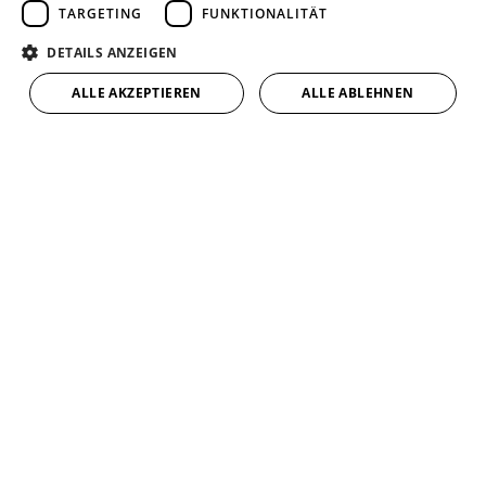
TARGETING
FUNKTIONALITÄT
DETAILS ANZEIGEN
ALLE AKZEPTIEREN
ALLE ABLEHNEN
Heizungswartung
Eine regelmäßige Heizungswartung
sichert die Leistungsfähigkeit und