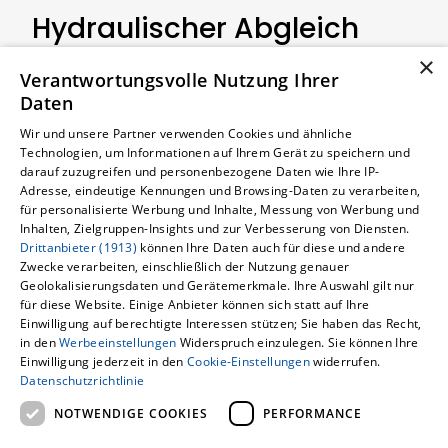
Hydraulischer Abgleich
Ihnen einen umfassenden Service.
JETZT KONTAKT AUFNEHMEN
×
Ein hydraulischer Abgleich verbessert
Verantwortungsvolle Nutzung Ihrer
JETZT KONTAKT AUFNEHMEN
Daten
die Leistung Ihres Heizsystems durch
effiziente Wärmeverteilung. Dabei
Wir und unsere Partner verwenden Cookies und ähnliche
Technologien, um Informationen auf Ihrem Gerät zu speichern und
werden die Durchflussmengen in den
darauf zuzugreifen und personenbezogene Daten wie Ihre IP-
Adresse, eindeutige Kennungen und Browsing-Daten zu verarbeiten,
Heizkörpern justiert, um eine optimale
für personalisierte Werbung und Inhalte, Messung von Werbung und
Wärmezufuhr zu gewährleisten. Das
Inhalten, Zielgruppen-Insights und zur Verbesserung von Diensten.
Drittanbieter (1913)
können Ihre Daten auch für diese und andere
Ergebnis ist eine erhöhte
Zwecke verarbeiten, einschließlich der Nutzung genauer
Energieeffizienz, niedrigere Heizkosten
Geolokalisierungsdaten und Gerätemerkmale. Ihre Auswahl gilt nur
für diese Website. Einige Anbieter können sich statt auf Ihre
und ein gesteigerter Wohnkomfort.
Einwilligung auf berechtigte Interessen stützen; Sie haben das Recht,
in den
Werbeeinstellungen
Widerspruch einzulegen. Sie können Ihre
Einwilligung jederzeit in den
Cookie-Einstellungen
widerrufen.
MEHR ZUM HYDRAULISCHEN
Datenschutzrichtlinie
ABGLEICH
NOTWENDIGE COOKIES
PERFORMANCE