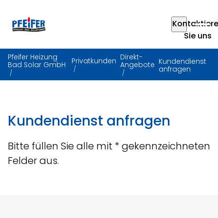
Kontaktier
Sie uns
Pfeifer Heizung
Direkt-
Privatkunden
Kundendienst
Bad Solar GmbH
Angebote
anfragen
Kundendienst anfragen
Bitte füllen Sie alle mit * gekennzeichneten
Felder aus.