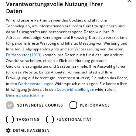
×
Verantwortungsvolle Nutzung Ihrer
Daten
Wir und unsere Partner verwenden Cookies und ähnliche
Technologien, um Informationen auf Ihrem Gerät zu speichern und
darauf zuzugreifen und personenbezogene Daten wie Ihre IP-
Adresse, eindeutige Kennungen und Browsing-Daten zu verarbeiten,
für personalisierte Werbung und Inhalte, Messung von Werbung und
Inhalten, Zielgruppen-Insights und zur Verbesserung von Diensten.
Drittanbieter (1913)
können Ihre Daten auch für diese und andere
Um externe HTML-Inhalte anzuzeigen,
Zwecke verarbeiten, einschließlich der Nutzung genauer
Geolokalisierungsdaten und Gerätemerkmale. Ihre Auswahl gilt nur
benötigen wir Ihre Einwilligung.
für diese Website. Einige Anbieter können sich statt auf Ihre
Einwilligung auf berechtigte Interessen stützen; Sie haben das Recht,
Weitere Informationen finden Sie in unserer
in den
Werbeeinstellungen
Widerspruch einzulegen. Sie können Ihre
Datenschutzerklärung.
Einwilligung jederzeit in den
Cookie-Einstellungen
widerrufen.
Datenschutzrichtlinie
COOKIE-EINSTELLUNGEN ÖFFNEN
NOTWENDIGE COOKIES
PERFORMANCE
TARGETING
FUNKTIONALITÄT
DETAILS ANZEIGEN