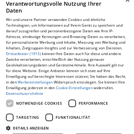
Verantwortungsvolle Nutzung Ihrer
7.30 – 12.00 Uhr und 13.00 – 17.00 Uhr
Daten
Wir und unsere Partner verwenden Cookies und ähnliche
Freitag:
Technologien, um Informationen auf Ihrem Gerät zu speichern und
7.30 – 15.00 Uhr
darauf zuzugreifen und personenbezogene Daten wie Ihre IP-
Adresse, eindeutige Kennungen und Browsing-Daten zu verarbeiten,
für personalisierte Werbung und Inhalte, Messung von Werbung und
Inhalten, Zielgruppen-Insights und zur Verbesserung von Diensten.
Drittanbieter (1913)
können Ihre Daten auch für diese und andere
Zwecke verarbeiten, einschließlich der Nutzung genauer
Geolokalisierungsdaten und Gerätemerkmale. Ihre Auswahl gilt nur
für diese Website. Einige Anbieter können sich statt auf Ihre
Einwilligung auf berechtigte Interessen stützen; Sie haben das Recht,
in den
Werbeeinstellungen
Widerspruch einzulegen. Sie können Ihre
Einwilligung jederzeit in den
Cookie-Einstellungen
widerrufen.
Datenschutzrichtlinie
NOTWENDIGE COOKIES
PERFORMANCE
TARGETING
FUNKTIONALITÄT
DETAILS ANZEIGEN