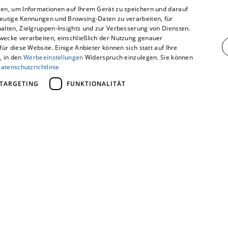
en, um Informationen auf Ihrem Gerät zu speichern und darauf
eutige Kennungen und Browsing-Daten zu verarbeiten, für
du dich hier über unsere Firma, Mitarbeiter u
alten, Zielgruppen-Insights und zur Verbesserung von Diensten.
wecke verarbeiten, einschließlich der Nutzung genauer
r diese Website. Einige Anbieter können sich statt auf Ihre
, in den
Werbeeinstellungen
Widerspruch einzulegen. Sie können
atenschutzrichtlinie
TARGETING
FUNKTIONALITÄT