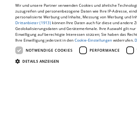
Wir und unsere Partner verwenden Cookies und ähnliche Technologi
zuzugreifen und personenbezogene Daten wie Ihre IP-Adresse, eind
In der Zwischenzeit kannst 
personalisierte Werbung und Inhalte, Messung von Werbung und Inh
Drittanbieter (1913)
können Ihre Daten auch für diese und andere Z
Geolokalisierungsdaten und Gerätemerkmale. Ihre Auswahl gilt nur fü
Einwilligung auf berechtigte Interessen stützen; Sie haben das Recht
Ihre Einwilligung jederzeit in den
Cookie-Einstellungen
widerrufen.
D
NOTWENDIGE COOKIES
PERFORMANCE
DETAILS ANZEIGEN