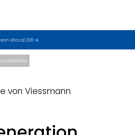
ann Vitocal 200-A
aucherinfos
 von Viessmann
eneration