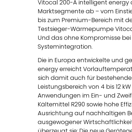
Vitocal 200-A intelligent energ
Marktsegmente ab – vom Einsti
bis zum Premium-Bereich mit de
Testsieger-Wärmepumpe Vitocal 
Und das ohne Kompromisse bei 
Systemintegration.
Die in Europa entwickelte und gef
energy erreicht Vorlauftemperat
sich damit auch für bestehende 
Leistungsbereich von 4 bis 12 kW
Anwendungen im Ein- und Zweifa
Kältemittel R290 sowie hohe Effi
Ausrichtung auf nachhaltigen Bet
ausgewogener Wirtschaftlichkeit
überzeugt sie: Die neue Geräteg