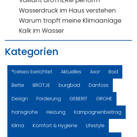
Vaillant aroTHERM perform
Wasserdruck im Haus verstehen
Warum tropft meine Klimaanlage
Kalk im Wasser
Kategorien
°celseo berichtet
Aktuelles
Axor
Bad
Bette
BRÖTJE
burgbad
Danfoss
Design
Förderung
GEBERIT
GROHE
hansgrohe
Heizung
Kampagnenbeitrag
Klima
Komfort & Hygiene
Lifestyle