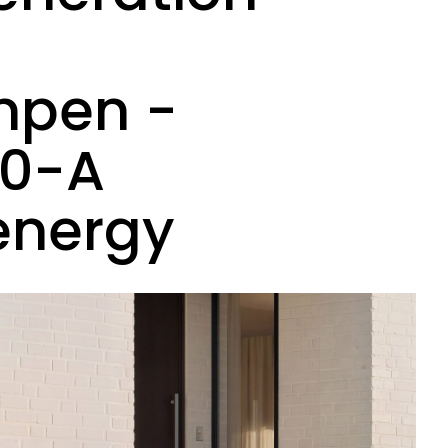
pen -
00-A
 energy