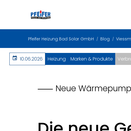
Pfeifer Heizung Bad Solar GmbH
Blog
Viessm
10.06.2026
Heizung
Marken & Produkte
Verbr
⸺ Neue Wärmepumpe
Die neue G