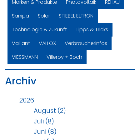
Marken & Produkte
Photovoltaik
REHAU
Sanipa
Solar
STIEBEL ELTRON
Technologie & Zukunft
Tipps & Tricks
Vaillant
VALLOX
Verbraucherinfos
VIESSMANN
Villeroy + Boch
Archiv
2026
August (2)
Juli (8)
Juni (8)