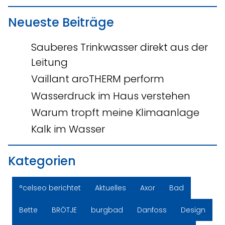
Neueste Beiträge
Sauberes Trinkwasser direkt aus der
Leitung
Vaillant aroTHERM perform
Wasserdruck im Haus verstehen
Warum tropft meine Klimaanlage
Kalk im Wasser
Kategorien
°celseo berichtet
Aktuelles
Axor
Bad
Bette
BRÖTJE
burgbad
Danfoss
Design