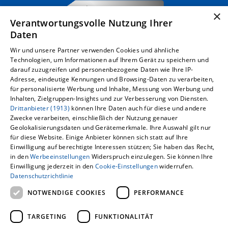
×
Verantwortungsvolle Nutzung Ihrer
Daten
Wir und unsere Partner verwenden Cookies und ähnliche
Technologien, um Informationen auf Ihrem Gerät zu speichern und
darauf zuzugreifen und personenbezogene Daten wie Ihre IP-
Adresse, eindeutige Kennungen und Browsing-Daten zu verarbeiten,
für personalisierte Werbung und Inhalte, Messung von Werbung und
Inhalten, Zielgruppen-Insights und zur Verbesserung von Diensten.
Drittanbieter (1913)
können Ihre Daten auch für diese und andere
Um externe HTML-Inhalte anzuzeigen,
Zwecke verarbeiten, einschließlich der Nutzung genauer
Geolokalisierungsdaten und Gerätemerkmale. Ihre Auswahl gilt nur
benötigen wir Ihre Einwilligung.
für diese Website. Einige Anbieter können sich statt auf Ihre
Einwilligung auf berechtigte Interessen stützen; Sie haben das Recht,
Weitere Informationen finden Sie in unserer
in den
Werbeeinstellungen
Widerspruch einzulegen. Sie können Ihre
Datenschutzerklärung.
Einwilligung jederzeit in den
Cookie-Einstellungen
widerrufen.
Datenschutzrichtlinie
COOKIE-EINSTELLUNGEN ÖFFNEN
NOTWENDIGE COOKIES
PERFORMANCE
TARGETING
FUNKTIONALITÄT