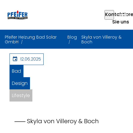
Kontaktier
Sie uns
Pfeifer Heizung Bad Solar
Blog
Skyla von Villeroy &
GmbH
Boch
12.06.2025
Bad
Design
Lifestyle
⸺ Skyla von Villeroy & Boch