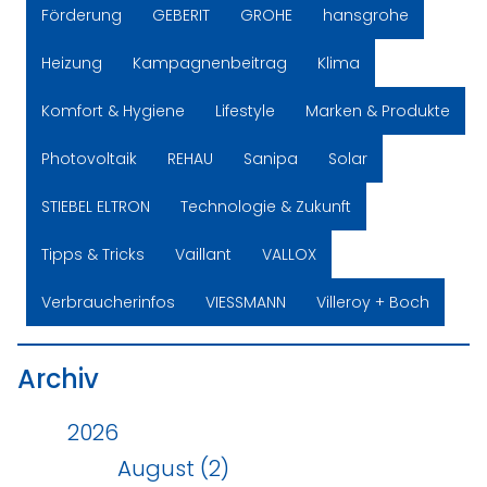
Förderung
GEBERIT
GROHE
hansgrohe
Heizung
Kampagnenbeitrag
Klima
Komfort & Hygiene
Lifestyle
Marken & Produkte
Photovoltaik
REHAU
Sanipa
Solar
STIEBEL ELTRON
Technologie & Zukunft
Tipps & Tricks
Vaillant
VALLOX
Verbraucherinfos
VIESSMANN
Villeroy + Boch
Archiv
2026
August (2)