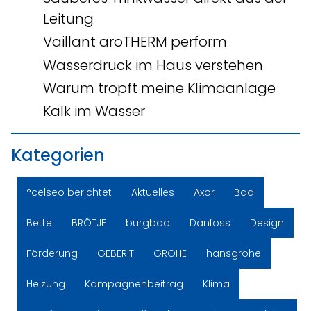
Leitung
Vaillant aroTHERM perform
Wasserdruck im Haus verstehen
Warum tropft meine Klimaanlage
Kalk im Wasser
Kategorien
°celseo berichtet
Aktuelles
Axor
Bad
Bette
BRÖTJE
burgbad
Danfoss
Design
Förderung
GEBERIT
GROHE
hansgrohe
Heizung
Kampagnenbeitrag
Klima