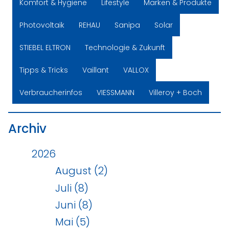
Komfort & Hygiene
Lifestyle
Marken & Produkte
Photovoltaik
REHAU
Sanipa
Solar
STIEBEL ELTRON
Technologie & Zukunft
Tipps & Tricks
Vaillant
VALLOX
Verbraucherinfos
VIESSMANN
Villeroy + Boch
Archiv
2026
August (2)
Juli (8)
Juni (8)
Mai (5)