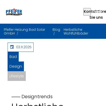
Kontaktier
Sie uns
Pfeifer Heizung Bad Solar
Blog
Herbstliche
GmbH
Wohlfühlbäder
03.11.2025
Bad
Design
Lifestyle
⸺ Designtrends