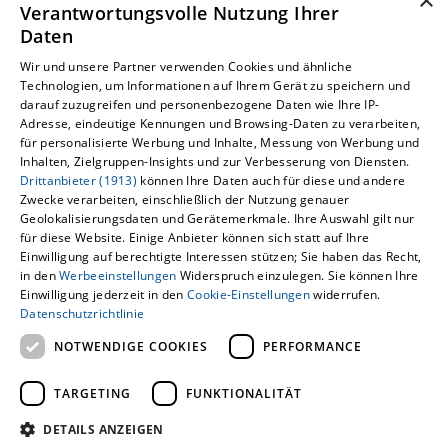
×
Verantwortungsvolle Nutzung Ihrer
Daten
Wir und unsere Partner verwenden Cookies und ähnliche
Technologien, um Informationen auf Ihrem Gerät zu speichern und
darauf zuzugreifen und personenbezogene Daten wie Ihre IP-
Adresse, eindeutige Kennungen und Browsing-Daten zu verarbeiten,
für personalisierte Werbung und Inhalte, Messung von Werbung und
Inhalten, Zielgruppen-Insights und zur Verbesserung von Diensten.
Drittanbieter (1913)
können Ihre Daten auch für diese und andere
Um externe HTML-Inhalte anzuzeigen,
Zwecke verarbeiten, einschließlich der Nutzung genauer
Geolokalisierungsdaten und Gerätemerkmale. Ihre Auswahl gilt nur
benötigen wir Ihre Einwilligung.
für diese Website. Einige Anbieter können sich statt auf Ihre
Einwilligung auf berechtigte Interessen stützen; Sie haben das Recht,
Weitere Informationen finden Sie in unserer
in den
Werbeeinstellungen
Widerspruch einzulegen. Sie können Ihre
Datenschutzerklärung.
Einwilligung jederzeit in den
Cookie-Einstellungen
widerrufen.
Datenschutzrichtlinie
COOKIE-EINSTELLUNGEN ÖFFNEN
NOTWENDIGE COOKIES
PERFORMANCE
TARGETING
FUNKTIONALITÄT
DETAILS ANZEIGEN