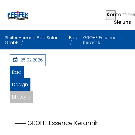
Kontaktier
Sie uns
Pfeifer Heizung Bad Solar
Blog
GROHE Essence
GmbH
Keramik
25.02.2026
Bad
Design
Lifestyle
⸺ GROHE Essence Keramik