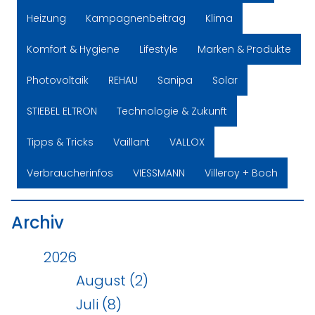
Heizung
Kampagnenbeitrag
Klima
Komfort & Hygiene
Lifestyle
Marken & Produkte
Photovoltaik
REHAU
Sanipa
Solar
STIEBEL ELTRON
Technologie & Zukunft
Tipps & Tricks
Vaillant
VALLOX
Verbraucherinfos
VIESSMANN
Villeroy + Boch
Archiv
2026
August (2)
Juli (8)