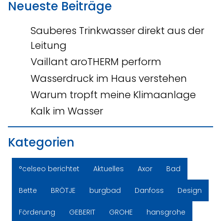
Neueste Beiträge
Sauberes Trinkwasser direkt aus der
Leitung
Vaillant aroTHERM perform
Wasserdruck im Haus verstehen
Warum tropft meine Klimaanlage
Kalk im Wasser
Kategorien
°celseo berichtet
Aktuelles
Axor
Bad
Bette
BRÖTJE
burgbad
Danfoss
Design
Förderung
GEBERIT
GROHE
hansgrohe