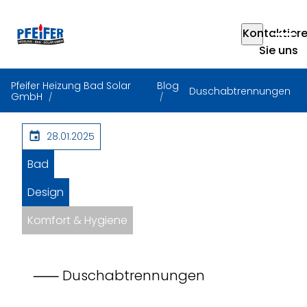
Kontaktier
Sie uns
Pfeifer Heizung Bad Solar
Blog
Duschabtrennungen
GmbH
28.01.2025
Bad
Design
Komfort & Hygiene
⸺ Duschabtrennungen