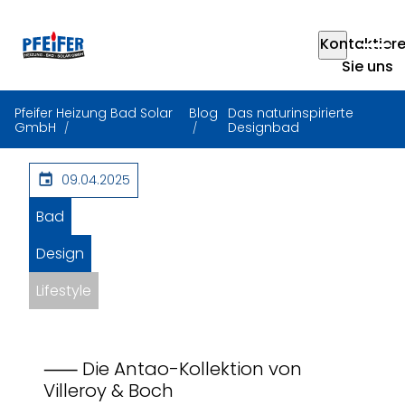
Kontaktier
Sie uns
Pfeifer Heizung Bad Solar
Blog
Das naturinspirierte
GmbH
Designbad
09.04.2025
Bad
Design
Lifestyle
⸺ Die Antao-Kollektion von
Villeroy & Boch