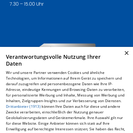
7.30 – 15.00 Uhr
×
Verantwortungsvolle Nutzung Ihrer
Daten
Wir und unsere Partner verwenden Cookies und ähnliche
Technologien, um Informationen auf Ihrem Gerät zu speichern und
darauf zuzugreifen und personenbezogene Daten wie Ihre IP-
Adresse, eindeutige Kennungen und Browsing-Daten zu verarbeiten,
für personalisierte Werbung und Inhalte, Messung von Werbung und
Inhalten, Zielgruppen-Insights und zur Verbesserung von Diensten.
Drittanbieter (1913)
können Ihre Daten auch für diese und andere
Um externe HTML-Inhalte anzuzeigen,
Zwecke verarbeiten, einschließlich der Nutzung genauer
Geolokalisierungsdaten und Gerätemerkmale. Ihre Auswahl gilt nur
benötigen wir Ihre Einwilligung.
für diese Website. Einige Anbieter können sich statt auf Ihre
Einwilligung auf berechtigte Interessen stützen; Sie haben das Recht,
Weitere Informationen finden Sie in unserer