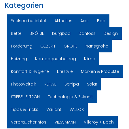
Kategorien
°celseo berichtet
Aktuelles
Axor
Bad
Bette
BRÖTJE
burgbad
Danfoss
Design
Förderung
GEBERIT
GROHE
hansgrohe
Heizung
Kampagnenbeitrag
Klima
Komfort & Hygiene
Lifestyle
Marken & Produkte
Photovoltaik
REHAU
Sanipa
Solar
STIEBEL ELTRON
Technologie & Zukunft
Tipps & Tricks
Vaillant
VALLOX
Verbraucherinfos
VIESSMANN
Villeroy + Boch