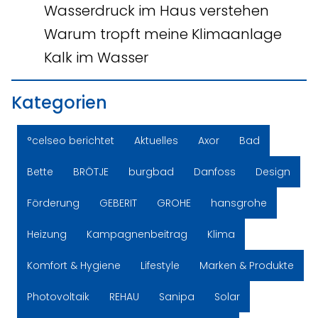
Wasserdruck im Haus verstehen
Warum tropft meine Klimaanlage
Kalk im Wasser
Kategorien
°celseo berichtet
Aktuelles
Axor
Bad
Bette
BRÖTJE
burgbad
Danfoss
Design
Förderung
GEBERIT
GROHE
hansgrohe
Heizung
Kampagnenbeitrag
Klima
Komfort & Hygiene
Lifestyle
Marken & Produkte
Photovoltaik
REHAU
Sanipa
Solar