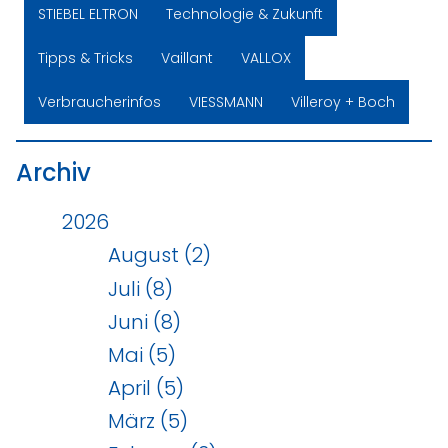
STIEBEL ELTRON
Technologie & Zukunft
Tipps & Tricks
Vaillant
VALLOX
Verbraucherinfos
VIESSMANN
Villeroy + Boch
Archiv
2026
August (2)
Juli (8)
Juni (8)
Mai (5)
April (5)
März (5)