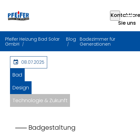
Kontaktier
Sie uns
Pfeifer Heizung Bad Solar
Blog
Badezimmer für
GmbH
Generationen
08.07.2025
Bad
Design
Technologie & Zukunft
⸺ Badgestaltung