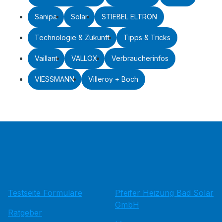
Sanipa
Solar
STIEBEL ELTRON
Technologie & Zukunft
Tipps & Tricks
Vaillant
VALLOX
Verbraucherinfos
VIESSMANN
Villeroy + Boch
Testseite Formulare
Pfeifer Heizung Bad Solar
GmbH
Ratgeber