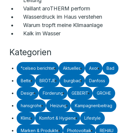
Leitung
Vaillant aroTHERM perform
Wasserdruck im Haus verstehen
Warum tropft meine Klimaanlage
Kalk im Wasser
Kategorien
°celseo berichtet
Aktuelles
Axor
Bad
Bette
BRÖTJE
burgbad
Danfoss
Design
Förderung
GEBERIT
GROHE
hansgrohe
Heizung
Kampagnenbeitrag
Klima
Komfort & Hygiene
Lifestyle
Marken & Produkte
Photovoltaik
REHAU