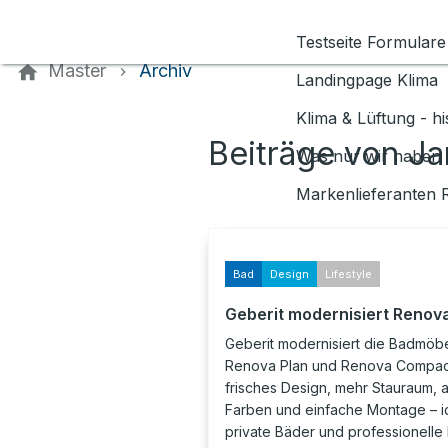
Kontaktieren Sie uns
Testseite Formulare
Master
Archiv
Landingpage Klima
Klima & Lüftung - h
Beiträge von J
Was nur wir haben 
Markenlieferanten 
Bad
Design
Lifestyle
Geberit modernisiert Renov
Geberit modernisiert die Badmöb
Renova Plan und Renova Compac
frisches Design, mehr Stauraum, a
Farben und einfache Montage – id
private Bäder und professionelle 