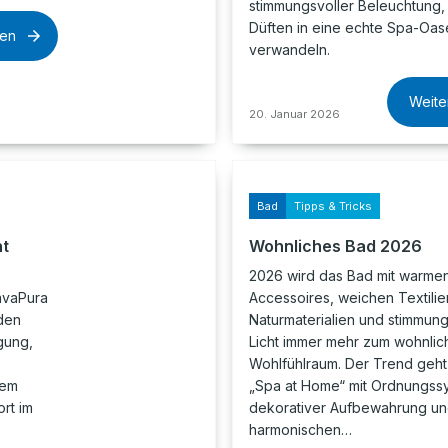
stimmungsvoller Beleuchtung,
Düften in eine echte Spa-Oas
sen
verwandeln.
Weite
20. Januar 2026
Bad
Tipps & Tricks
nt
Wohnliches Bad 2026
2026 wird das Bad mit warme
avaPura
Accessoires, weichen Textilie
den
Naturmaterialien und stimmun
gung,
Licht immer mehr zum wohnlic
Wohlfühlraum. Der Trend geht
nem
„Spa at Home“ mit Ordnungss
rt im
dekorativer Aufbewahrung u
harmonischen…