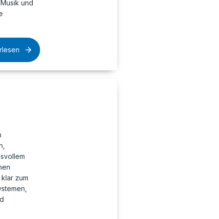
 Musik und
e
rlesen
n
n,
gsvollem
hen
 klar zum
ystemen,
nd