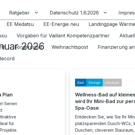
Ratgeber
Datenschutz 1.6.2026
Impre
Untermenü für Ratgeber umschalten
Untermenü f
EE Medatsu
EE-Energie neu
Landingpage Wärm
issu
Vorgaben für Vaillant Kompetenzpartner
Aktuel
anuar 2026
HI
Fördermittel
Weihnachtspost
Finanzierung an
Record
Bad
Design
Lifestyle
a Plan
Wellness-Bad auf kleine
wird Ihr Mini-Bad zur pe
el-Serien
Spa-Oase
t:
ttraktive
Entdecken Sie, wie Sie Ihr Min
eal für
platzsparenden Dusch-WCs, W
Projekte.
Duschen, cleverem Stauraum,