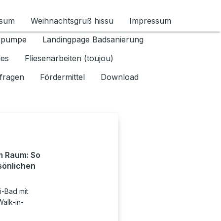
ssum
Weihnachtsgruß hissu
Impressum
ür Datenschutz 1.6.2026 umschalten
epumpe
Landingpage Badsanierung
les
Fliesenarbeiten (toujou)
fragen
Fördermittel
Download
m Raum: So
rsönlichen
i-Bad mit
alk-in-