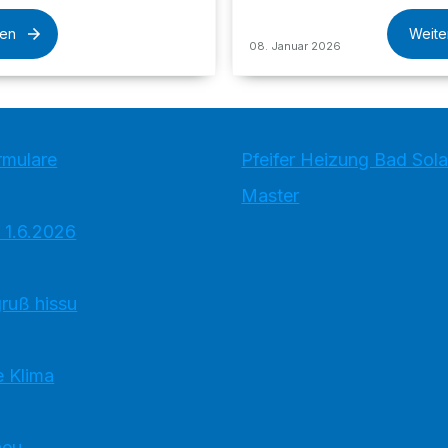
sen
Weite
08. Januar 2026
rmulare
Pfeifer Heizung Bad So
Master
 1.6.2026
ruß hissu
 Klima
neu