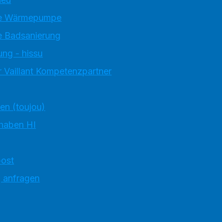
e Wärmepumpe
 Badsanierung
ung - hissu
 Vaillant Kompetenzpartner
ten (toujou)
 haben HI
ost
g anfragen