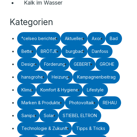
Kalk im Wasser
Kategorien
°celseo berichtet
Aktuelles
Axor
Bad
Bette
BRÖTJE
burgbad
Danfoss
Design
Förderung
GEBERIT
GROHE
hansgrohe
Heizung
Kampagnenbeitrag
Klima
Komfort & Hygiene
Lifestyle
Marken & Produkte
Photovoltaik
REHAU
Sanipa
Solar
STIEBEL ELTRON
Technologie & Zukunft
Tipps & Tricks