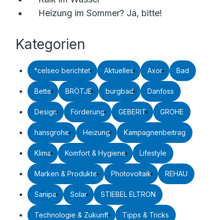
Heizung im Sommer? Ja, bitte!
Kategorien
°celseo berichtet
Aktuelles
Axor
Bad
Bette
BRÖTJE
burgbad
Danfoss
Design
Förderung
GEBERIT
GROHE
hansgrohe
Heizung
Kampagnenbeitrag
Klima
Komfort & Hygiene
Lifestyle
Marken & Produkte
Photovoltaik
REHAU
Sanipa
Solar
STIEBEL ELTRON
Technologie & Zukunft
Tipps & Tricks