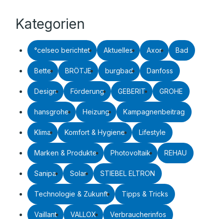
Kategorien
°celseo berichtet
Aktuelles
Axor
Bad
Bette
BRÖTJE
burgbad
Danfoss
Design
Förderung
GEBERIT
GROHE
hansgrohe
Heizung
Kampagnenbeitrag
Klima
Komfort & Hygiene
Lifestyle
Marken & Produkte
Photovoltaik
REHAU
Sanipa
Solar
STIEBEL ELTRON
Technologie & Zukunft
Tipps & Tricks
Vaillant
VALLOX
Verbraucherinfos