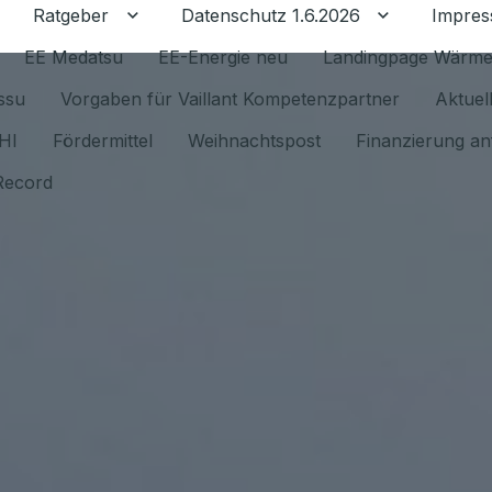
Ratgeber
Datenschutz 1.6.2026
Impre
Untermenü für Ratgeber umschalten
Untermenü f
EE Medatsu
EE-Energie neu
Landingpage Wärm
issu
Vorgaben für Vaillant Kompetenzpartner
Aktuel
HI
Fördermittel
Weihnachtspost
Finanzierung an
Record