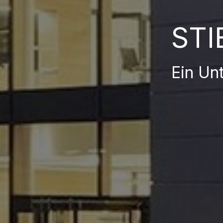
STI
Ein Un