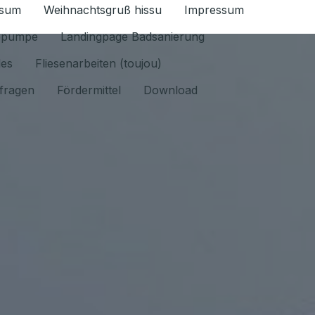
ssum
Weihnachtsgruß hissu
Impressum
ür Datenschutz 1.6.2026 umschalten
epumpe
Landingpage Badsanierung
les
Fliesenarbeiten (toujou)
fragen
Fördermittel
Download