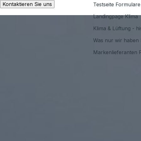
Kontaktieren Sie uns
Testseite Formulare
Landingpage Klima
Klima & Lüftung - h
Was nur wir haben 
Markenlieferanten 