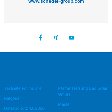
www.schedel-group.com
Testseite Formulare
Pfeifer Heizung Bad Solar
GmbH
Ratgeber
Master
Datenschutz 1.6.2026